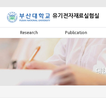
유기전자재료실험실
Research
Publication
Research
Publication
No
Cover
Te
Patents
Ga
대한
Co