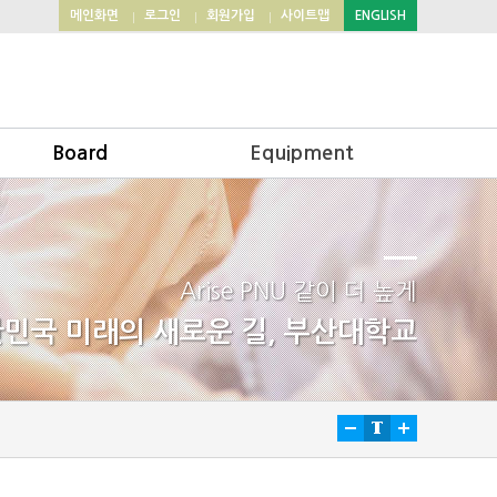
메인화면
로그인
회원가입
사이트맵
ENGLISH
Board
Equipment
tice
chemical room
aching board
device room
llery
analysis room
Arise PNU 같이 더 높게
민국 미래의 새로운 길, 부산대학교
ntacts