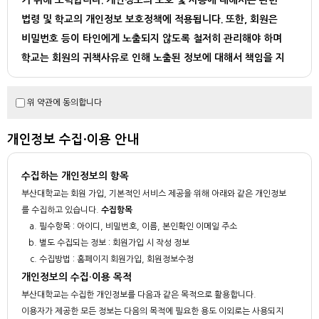
기 위해 노력합니다. 개인정보의 보호 및 사용에 대해서는 관련
법령 및 학교의 개인정보 보호정책에 적용됩니다. 또한, 회원은
비밀번호 등이 타인에게 노출되지 않도록 철저히 관리해야 하며
학교는 회원의 귀책사유로 인해 노출된 정보에 대해서 책임을 지
지 않습니다.
학교는 다음과 같은 경우에 법이 허용하는 범위 내에서 회원의 개
위 약관에 동의합니다
인정보를 제3자에게 제공할 수 있습니다.
- 수사기관이나 기타 정부기관으로부터 정보제공을 요청 받은 경우
개인정보 수집·이용 안내
- 회원의 법령 또는 약관의 위반을 포함하여 부정행위 학인등의 정보보호 업무
를 위해 필요한 경우
수집하는 개인정보의 항목
- 기타 법률에 의해 요규되는 경우
부산대학교는 회원 가입, 기본적인 서비스 제공을 위해 아래와 같은 개인정보
를 수집하고 있습니다.
수집항목
필수항목 : 아이디, 비밀번호, 이름, 본인확인 이메일 주소
별도 수집되는 정보 : 회원가입 시 작성 정보
수집방법 : 홈페이지 회원가입, 회원정보수정
개인정보의 수집·이용 목적
부산대학교는 수집한 개인정보를 다음과 같은 목적으로 활용합니다.
이용자가 제공한 모든 정보는 다음의 목적에 필요한 용도 이외로는 사용되지