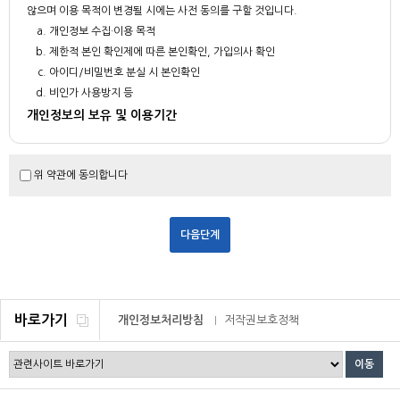
않으며 이용 목적이 변경될 시에는 사전 동의를 구할 것입니다.
개인정보 수집·이용 목적
제한적 본인 확인제에 따른 본인확인, 가입의사 확인
아이디/비밀번호 분실 시 본인확인
비인가 사용방지 등
개인정보의 보유 및 이용기간
부산대학교는 회원 가입일로부터 서비스를 제공하는 기간 동안에 한하여 이용
자의 개인정보를 보유 및 이용하게 됩니다.
위 약관에 동의합니다
회원 탈퇴를 요청하거나 개인정보의 수집 및 이용에 대한 동의를 철회하는 경
우, 수집 및 이용목적이 달성되거나 보유 및 이용기간이 종료한 경우 해당 개
인정보를 지체 없이 파기합니다. 다만, 다음의 정보에 대하여는 아래의 사유로
보존합니다.
보존항목 : 이용자가 작성했던 게시글(작성자 아이디, 성명, 이메일주소)
보존근거 : 공공기록물 관리에 관한 법령, 민원사무처리에 관한 법령 등
- 2년간 미 사용 시 홈페이지 로그인 계정을 삭제 합니다.
바로가기
개인정보처리방침
저작권보호정책
- 게시글 등은 회원탈퇴하시기 전 본인이 직접 삭제하셔야 합니다.
기타 관계법령의 규정에 의하여 보존할 필요가 있는 경우 관계법령에서
정한 일정한 기간 동안 회원정보를 보관합니다.
이메일무단수집거부
동의 거부 권리알림